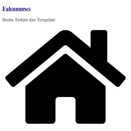
Skip
Falconnews
to
content
Berita Terkini dan Terupdate