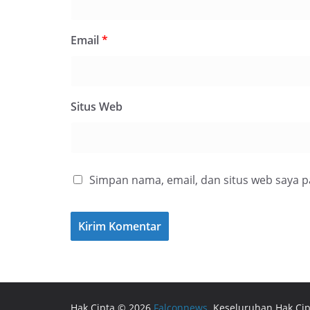
Email
*
Situs Web
Simpan nama, email, dan situs web saya 
Hak Cipta © 2026
Falconnews
. Keseluruhan Hak Cip