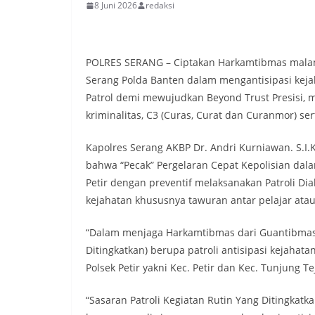
8 Juni 2026
redaksi
POLRES SERANG – Ciptakan Harkamtibmas malam 
Serang Polda Banten dalam mengantisipasi kejah
Patrol demi mewujudkan Beyond Trust Presisi
kriminalitas, C3 (Curas, Curat dan Curanmor) se
Kapolres Serang AKBP Dr. Andri Kurniawan. S.I.
bahwa “Pecak” Pergelaran Cepat Kepolisian dala
Petir dengan preventif melaksanakan Patroli Di
kejahatan khususnya tawuran antar pelajar atau
“Dalam menjaga Harkamtibmas dari Guantibmas y
Ditingkatkan) berupa patroli antisipasi kejahat
Polsek Petir yakni Kec. Petir dan Kec. Tunjung Te
“Sasaran Patroli Kegiatan Rutin Yang Ditingkatka