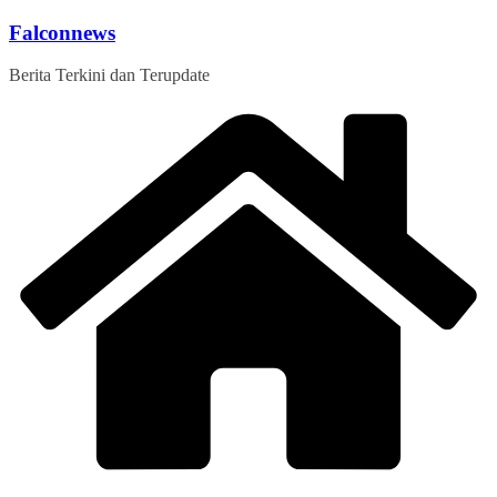
Skip
Falconnews
to
content
Berita Terkini dan Terupdate