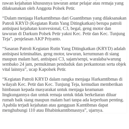
rawan kejahatan khususnya tawuran antar pelajar atau remaja yang
dilaksanakan oleh Anggota Polsek Petir.
“Dalam menjaga Harkamtibmas dari Guantibmas yang dilaksanakan
Patroli KRYD (Kegiatan Rutin Yang Ditingkatkan) berupa patroli
antisipasi kejahatan konvesional, C3, begal, geng motor dan
tawuran di Darkum Polsek Petir yakni Kec. Petir dan Kec. Tunjung
Teja”, penjelasan AKP Priyanto.
“Sasaran Patroli Kegiatan Rutin Yang Ditingkatkan (KRYD) adalah
antisipasi kriminalitas, geng motor, tawuran, kerumunan di siang
maupun malam hari, antisipasi C3, sajam/senpi, waralaba/warung
sembako 24 jam, pemukiman penduduk dan perkantoran serta objek
vital lainnya”, ucap Kapolsek Petir.
“Kegiatan Patroli KRYD dalam rangka menjaga Harkamtibmas di
wilayah Kec. Petir dan Kec. Tunjung Teja, kemudian memberikan
himbauan kepada masyarakat untuk menjaga keamanan
lingkungannya dan untuk remaja untuk tidak berkeliaran diluar
rumah baik siang maupun malam hari tanpa ada keperluan penting.
Apabila terjadi kejahatan atau gangguan Kamtibmas dapat
menghubungi 110 atau Bhabinkamtibmasnya”, ujarnya.