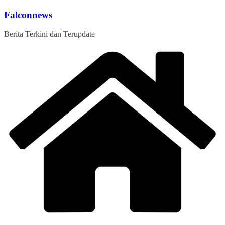
Skip
Falconnews
to
content
Berita Terkini dan Terupdate