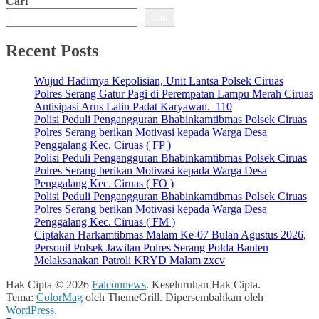
Cari
Cari
Recent Posts
Wujud Hadirnya Kepolisian, Unit Lantsa Polsek Ciruas
Polres Serang Gatur Pagi di Perempatan Lampu Merah Ciruas
Antisipasi Arus Lalin Padat Karyawan. 110
Polisi Peduli Pengangguran Bhabinkamtibmas Polsek Ciruas
Polres Serang berikan Motivasi kepada Warga Desa
Penggalang Kec. Ciruas ( FP )
Polisi Peduli Pengangguran Bhabinkamtibmas Polsek Ciruas
Polres Serang berikan Motivasi kepada Warga Desa
Penggalang Kec. Ciruas ( FO )
Polisi Peduli Pengangguran Bhabinkamtibmas Polsek Ciruas
Polres Serang berikan Motivasi kepada Warga Desa
Penggalang Kec. Ciruas ( FM )
Ciptakan Harkamtibmas Malam Ke-07 Bulan Agustus 2026,
Personil Polsek Jawilan Polres Serang Polda Banten
Melaksanakan Patroli KRYD Malam zxcv
Hak Cipta © 2026
Falconnews
. Keseluruhan Hak Cipta.
Tema:
ColorMag
oleh ThemeGrill. Dipersembahkan oleh
WordPress
.