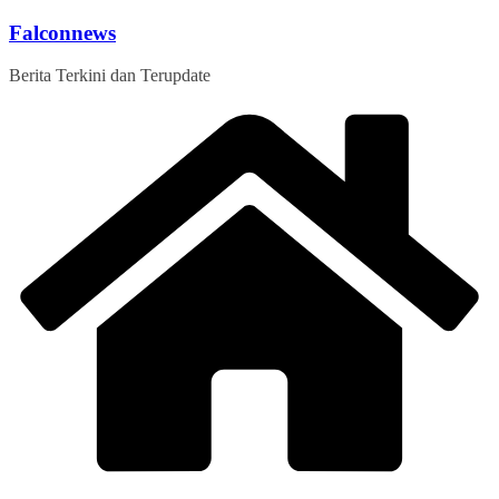
Skip
Falconnews
to
content
Berita Terkini dan Terupdate