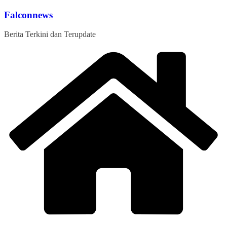
Skip
Falconnews
to
content
Berita Terkini dan Terupdate