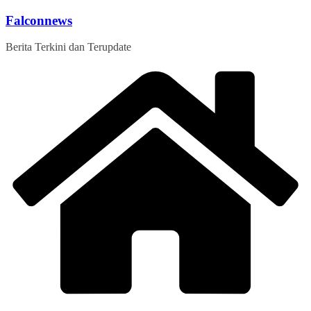
Skip
Falconnews
to
content
Berita Terkini dan Terupdate