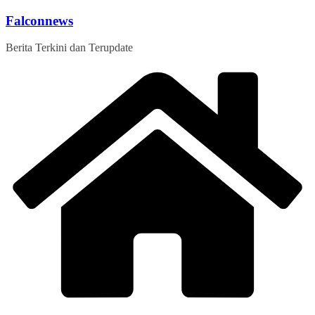
Skip
Falconnews
to
content
Berita Terkini dan Terupdate