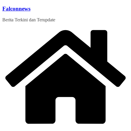
Skip
Falconnews
to
content
Berita Terkini dan Terupdate