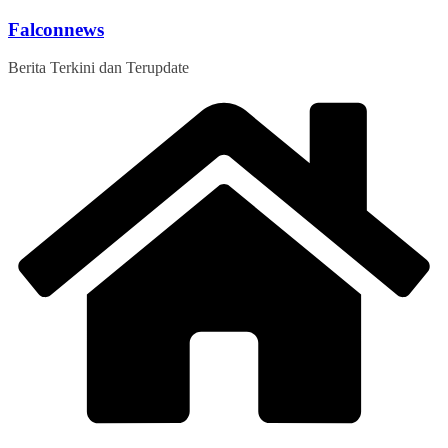
Skip
Falconnews
to
content
Berita Terkini dan Terupdate