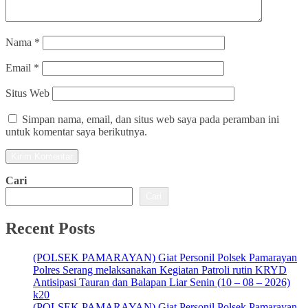
Nama
*
Email
*
Situs Web
Simpan nama, email, dan situs web saya pada peramban ini
untuk komentar saya berikutnya.
Cari
Cari
Recent Posts
(POLSEK PAMARAYAN) Giat Personil Polsek Pamarayan
Polres Serang melaksanakan Kegiatan Patroli rutin KRYD
Antisipasi Tauran dan Balapan Liar Senin (10 – 08 – 2026)
k20
(POLSEK PAMARAYAN) Giat Personil Polsek Pamarayan