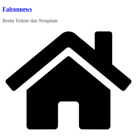
Skip
Falconnews
to
content
Berita Terkini dan Terupdate