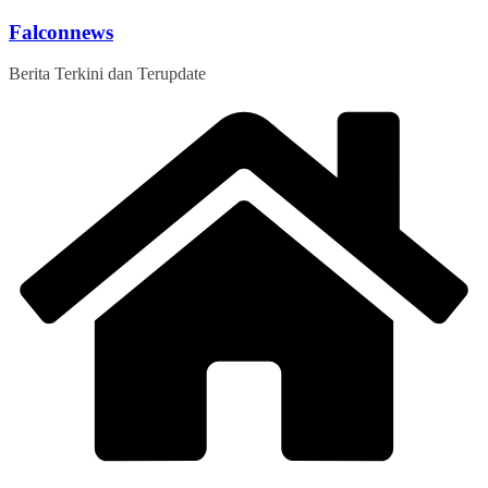
Skip
Falconnews
to
content
Berita Terkini dan Terupdate