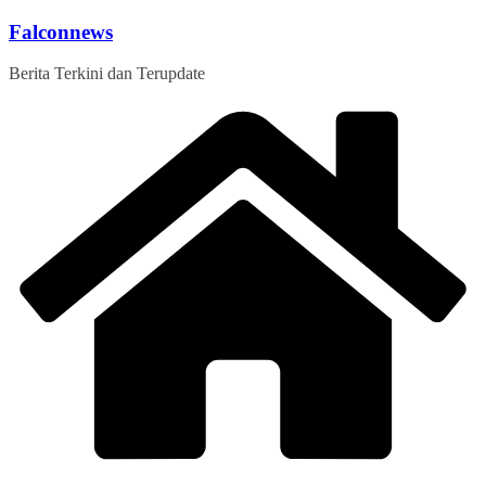
Skip
Falconnews
to
content
Berita Terkini dan Terupdate