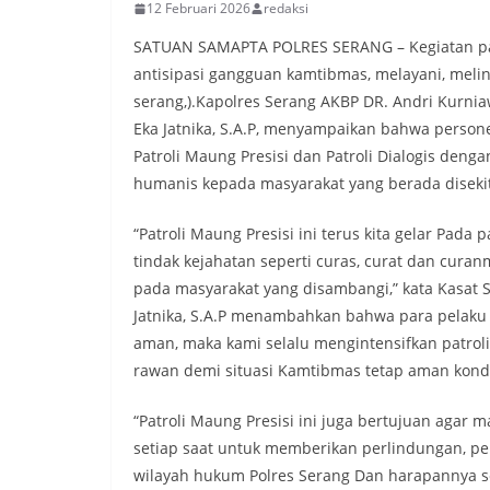
12 Februari 2026
redaksi
SATUAN SAMAPTA POLRES SERANG – Kegiatan patr
antisipasi gangguan kamtibmas, melayani, mel
serang,).Kapolres Serang AKBP DR. Andri Kurniaw
Eka Jatnika, S.A.P, menyampaikan bahwa person
Patroli Maung Presisi dan Patroli Dialogis de
humanis kepada masyarakat yang berada disekita
“Patroli Maung Presisi ini terus kita gelar Pad
tindak kejahatan seperti curas, curat dan cura
pada masyarakat yang disambangi,” kata Kasat 
Jatnika, S.A.P menambahkan bahwa para pelaku
aman, maka kami selalu mengintensifkan patrol
rawan demi situasi Kamtibmas tetap aman kond
“Patroli Maung Presisi ini juga bertujuan agar
setiap saat untuk memberikan perlindungan, p
wilayah hukum Polres Serang Dan harapannya se