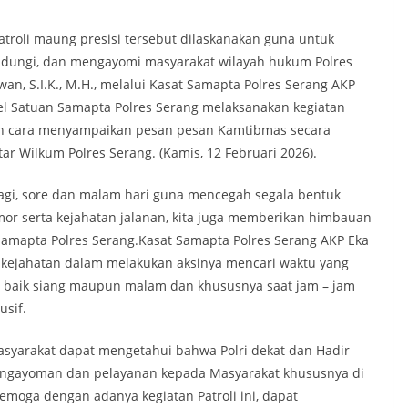
oli maung presisi tersebut dilaskanakan guna untuk
indungi, dan mengayomi masyarakat wilayah hukum Polres
an, S.I.K., M.H., melalui Kasat Samapta Polres Serang AKP
el Satuan Samapta Polres Serang melaksanakan kegiatan
ngan cara menyampaikan pesan pesan Kamtibmas secara
r Wilkum Polres Serang. (Kamis, 12 Februari 2026).
a pagi, sore dan malam hari guna mencegah segala bentuk
nmor serta kejahatan jalanan, kita juga memberikan himbauan
Samapta Polres Serang.Kasat Samapta Polres Serang AKP Eka
 kejahatan dalam melakukan aksinya mencari waktu yang
i baik siang maupun malam dan khususnya saat jam – jam
usif.
 masyarakat dapat mengetahui bahwa Polri dekat dan Hadir
engayoman dan pelayanan kepada Masyarakat khususnya di
moga dengan adanya kegiatan Patroli ini, dapat