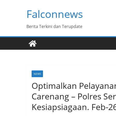
Skip
Falconnews
to
content
Berita Terkini dan Terupdate
NEWS
Optimalkan Pelayanan
Carenang – Polres Se
Kesiapsiagaan. Feb-26