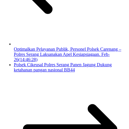
Optimalkan Pelayanan Publik, Personel Polsek Carenang –
Polres Serang Laksanakan Apel Kesiapsiagaan. Feb-
26(14:46:28)
Polsek Cikeusal Polres Serang Panen Jagung Dukung
ketahanan pangan nasional BB44