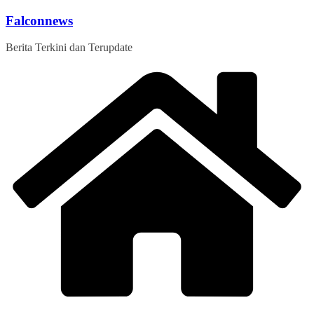
Skip
Falconnews
to
content
Berita Terkini dan Terupdate