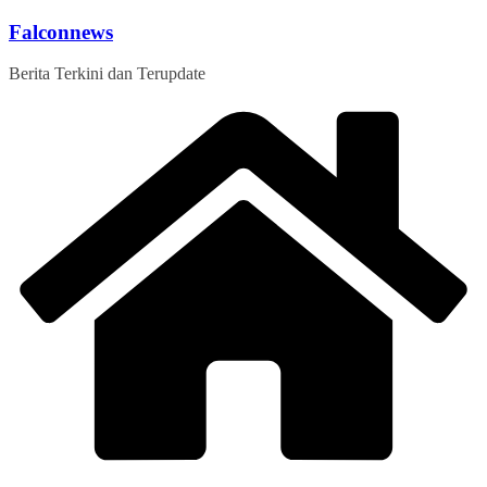
Skip
Falconnews
to
content
Berita Terkini dan Terupdate