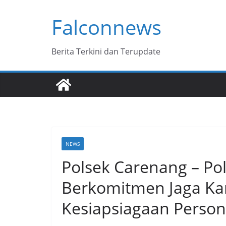
Skip
Falconnews
to
content
Berita Terkini dan Terupdate
NEWS
Polsek Carenang – Po
Berkomitmen Jaga Ka
Kesiapsiagaan Persone