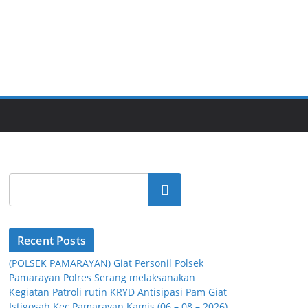
Cari
Recent Posts
(POLSEK PAMARAYAN) Giat Personil Polsek
Pamarayan Polres Serang melaksanakan
Kegiatan Patroli rutin KRYD Antisipasi Pam Giat
Istigosah Kec.Pamarayan Kamis (06 – 08 – 2026)