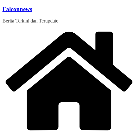
Skip
Falconnews
to
content
Berita Terkini dan Terupdate