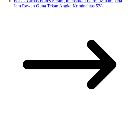
Polsek Ciruas Polres Serang Intensifkan Patroli Malam pada
Jam Rawan Guna Tekan Angka Kriminalitas.538