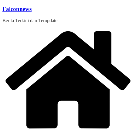
Skip
Falconnews
to
content
Berita Terkini dan Terupdate