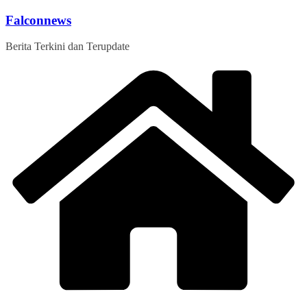
Skip
Falconnews
to
content
Berita Terkini dan Terupdate