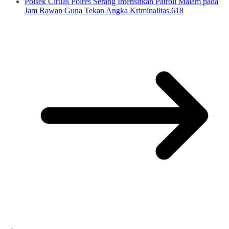
Polsek Ciruas Polres Serang Intensifkan Patroli Malam pada
Jam Rawan Guna Tekan Angka Kriminalitas.618