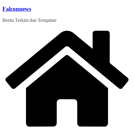
Skip
Falconnews
to
content
Berita Terkini dan Terupdate