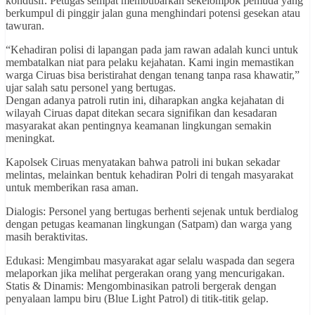
kondusif. Petugas sempat membubarkan sekelompok pemuda yang
berkumpul di pinggir jalan guna menghindari potensi gesekan atau
tawuran.
“Kehadiran polisi di lapangan pada jam rawan adalah kunci untuk
membatalkan niat para pelaku kejahatan. Kami ingin memastikan
warga Ciruas bisa beristirahat dengan tenang tanpa rasa khawatir,”
ujar salah satu personel yang bertugas.
Dengan adanya patroli rutin ini, diharapkan angka kejahatan di
wilayah Ciruas dapat ditekan secara signifikan dan kesadaran
masyarakat akan pentingnya keamanan lingkungan semakin
meningkat.
Kapolsek Ciruas menyatakan bahwa patroli ini bukan sekadar
melintas, melainkan bentuk kehadiran Polri di tengah masyarakat
untuk memberikan rasa aman.
Dialogis: Personel yang bertugas berhenti sejenak untuk berdialog
dengan petugas keamanan lingkungan (Satpam) dan warga yang
masih beraktivitas.
Edukasi: Mengimbau masyarakat agar selalu waspada dan segera
melaporkan jika melihat pergerakan orang yang mencurigakan.
Statis & Dinamis: Mengombinasikan patroli bergerak dengan
penyalaan lampu biru (Blue Light Patrol) di titik-titik gelap.