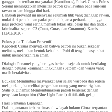
gangguan ketertiban masyarakat (Kamtibmas), Polsek Ciruas Polres
Serang meningkatkan intensitas patroli kewilayahan pada jam-jam
rawan malam hingga dini hari.
Langkah preventif ini menyasar sejumlah titik yang dianggap rawan,
mulai dari pemukiman padat penduduk, area perbankan, hingga
jalur protokol yang sering menjadi lokasi aksi balap liar dan tindak
kriminalitas seperti C3 (Curat, Curas, dan Curanmor), Kamis
(12/02/2026).
Fokus pada Tindakan Preventif
Kapolsek Ciruas menyatakan bahwa patroli ini bukan sekadar
melintas, melainkan bentuk kehadiran Polri di tengah masyarakat
untuk memberikan rasa aman.
Dialogis: Personel yang bertugas berhenti sejenak untuk berdialog
dengan petugas keamanan lingkungan (Satpam) dan warga yang
masih beraktivitas.
Edukasi: Mengimbau masyarakat agar selalu waspada dan segera
melaporkan jika melihat pergerakan orang yang mencurigakan.
Statis & Dinamis: Mengombinasikan patroli bergerak dengan
penyalaan lampu biru (Blue Light Patrol) di titik-titik gelap.
Hasil Pantauan Lapangan
Dalam pantauan terbaru situasi di wilayah hukum Ciruas terpantau