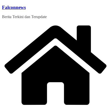
Skip
Falconnews
to
content
Berita Terkini dan Terupdate