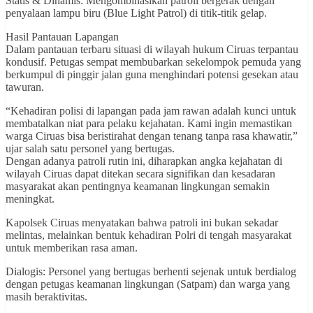
Statis & Dinamis: Mengombinasikan patroli bergerak dengan
penyalaan lampu biru (Blue Light Patrol) di titik-titik gelap.
Hasil Pantauan Lapangan
Dalam pantauan terbaru situasi di wilayah hukum Ciruas terpantau
kondusif. Petugas sempat membubarkan sekelompok pemuda yang
berkumpul di pinggir jalan guna menghindari potensi gesekan atau
tawuran.
“Kehadiran polisi di lapangan pada jam rawan adalah kunci untuk
membatalkan niat para pelaku kejahatan. Kami ingin memastikan
warga Ciruas bisa beristirahat dengan tenang tanpa rasa khawatir,”
ujar salah satu personel yang bertugas.
Dengan adanya patroli rutin ini, diharapkan angka kejahatan di
wilayah Ciruas dapat ditekan secara signifikan dan kesadaran
masyarakat akan pentingnya keamanan lingkungan semakin
meningkat.
Kapolsek Ciruas menyatakan bahwa patroli ini bukan sekadar
melintas, melainkan bentuk kehadiran Polri di tengah masyarakat
untuk memberikan rasa aman.
Dialogis: Personel yang bertugas berhenti sejenak untuk berdialog
dengan petugas keamanan lingkungan (Satpam) dan warga yang
masih beraktivitas.