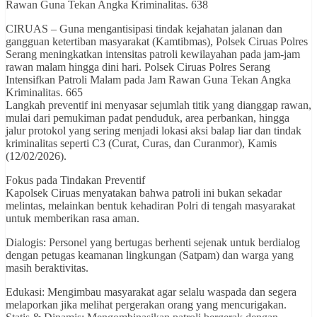
Rawan Guna Tekan Angka Kriminalitas. 638
CIRUAS – Guna mengantisipasi tindak kejahatan jalanan dan
gangguan ketertiban masyarakat (Kamtibmas), Polsek Ciruas Polres
Serang meningkatkan intensitas patroli kewilayahan pada jam-jam
rawan malam hingga dini hari. Polsek Ciruas Polres Serang
Intensifkan Patroli Malam pada Jam Rawan Guna Tekan Angka
Kriminalitas. 665
Langkah preventif ini menyasar sejumlah titik yang dianggap rawan,
mulai dari pemukiman padat penduduk, area perbankan, hingga
jalur protokol yang sering menjadi lokasi aksi balap liar dan tindak
kriminalitas seperti C3 (Curat, Curas, dan Curanmor), Kamis
(12/02/2026).
Fokus pada Tindakan Preventif
Kapolsek Ciruas menyatakan bahwa patroli ini bukan sekadar
melintas, melainkan bentuk kehadiran Polri di tengah masyarakat
untuk memberikan rasa aman.
Dialogis: Personel yang bertugas berhenti sejenak untuk berdialog
dengan petugas keamanan lingkungan (Satpam) dan warga yang
masih beraktivitas.
Edukasi: Mengimbau masyarakat agar selalu waspada dan segera
melaporkan jika melihat pergerakan orang yang mencurigakan.