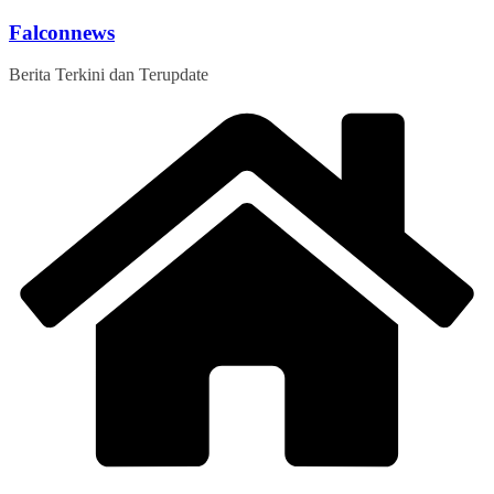
Skip
Falconnews
to
content
Berita Terkini dan Terupdate