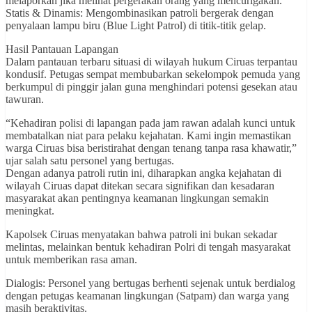
melaporkan jika melihat pergerakan orang yang mencurigakan.
Statis & Dinamis: Mengombinasikan patroli bergerak dengan
penyalaan lampu biru (Blue Light Patrol) di titik-titik gelap.
Hasil Pantauan Lapangan
Dalam pantauan terbaru situasi di wilayah hukum Ciruas terpantau
kondusif. Petugas sempat membubarkan sekelompok pemuda yang
berkumpul di pinggir jalan guna menghindari potensi gesekan atau
tawuran.
“Kehadiran polisi di lapangan pada jam rawan adalah kunci untuk
membatalkan niat para pelaku kejahatan. Kami ingin memastikan
warga Ciruas bisa beristirahat dengan tenang tanpa rasa khawatir,”
ujar salah satu personel yang bertugas.
Dengan adanya patroli rutin ini, diharapkan angka kejahatan di
wilayah Ciruas dapat ditekan secara signifikan dan kesadaran
masyarakat akan pentingnya keamanan lingkungan semakin
meningkat.
Kapolsek Ciruas menyatakan bahwa patroli ini bukan sekadar
melintas, melainkan bentuk kehadiran Polri di tengah masyarakat
untuk memberikan rasa aman.
Dialogis: Personel yang bertugas berhenti sejenak untuk berdialog
dengan petugas keamanan lingkungan (Satpam) dan warga yang
masih beraktivitas.