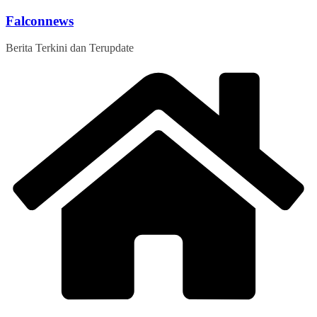
Skip
Falconnews
to
content
Berita Terkini dan Terupdate