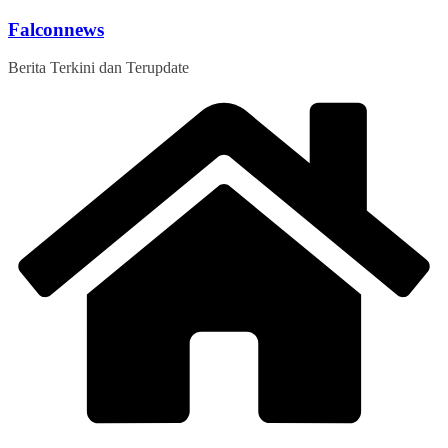
Skip
Falconnews
to
content
Berita Terkini dan Terupdate