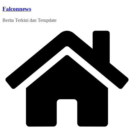
Skip
Falconnews
to
content
Berita Terkini dan Terupdate