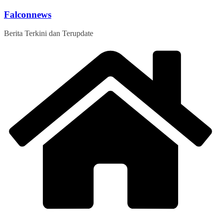
Skip
Falconnews
to
content
Berita Terkini dan Terupdate