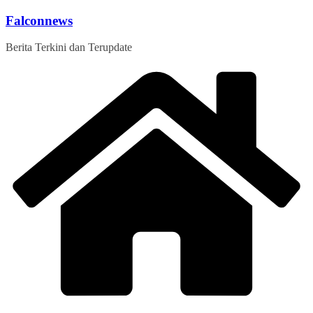
Skip
Falconnews
to
content
Berita Terkini dan Terupdate