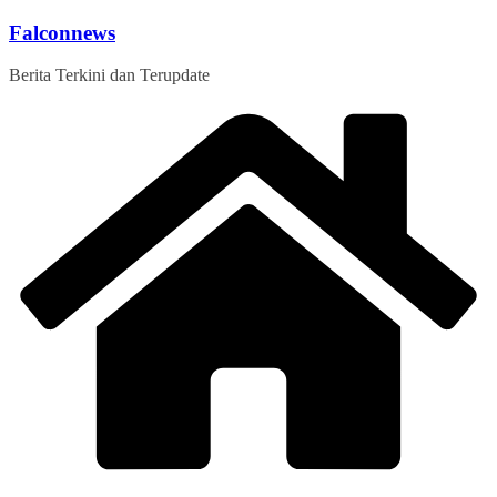
Skip
Falconnews
to
content
Berita Terkini dan Terupdate