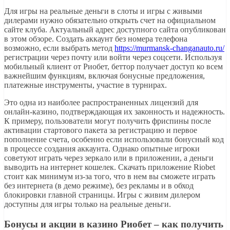
Для игры на реальные деньги в слоты и игры с живыми
дилерами нужно обязательно открыть счет на официальном
сайте клуба. Актуальный адрес доступного сайта опубликован
в этом обзоре. Создать аккаунт без номера телефона
возможно, если выбрать метод
https://murmansk-changanauto.ru/
регистрации через почту или войти через соцсети. Используя
мобильный клиент от Риобет, беттор получает доступ ко всем
важнейшим функциям, включая бонусные предложения,
платежные инструменты, участие в турнирах.
Это одна из наиболее распространенных лицензий для
онлайн-казино, подтверждающая их законность и надежность.
К примеру, пользователи могут получить фриспины после
активации стартового пакета за регистрацию и первое
пополнение счета, особенно если использовали бонусный код
в процессе создания аккаунта. Однако опытные игроки
советуют играть через зеркало или в приложении, а деньги
выводить на интернет кошелек. Скачать приложение Riobet
стоит как минимум из-за того, что в нем вы сможете играть
без интернета (в демо режиме), без рекламы и в обход
блокировки главной страницы. Игры с живим дилером
доступны для игры только на реальные деньги.
Бонусы и акции в казино Риобет – как получить