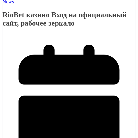
News
RioBet казино Вход на официальный
сайт, рабочее зеркало