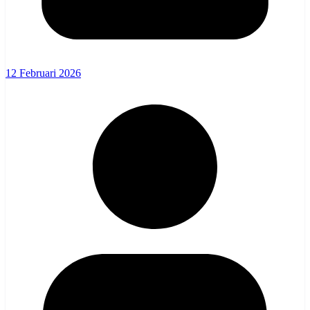
12 Februari 2026