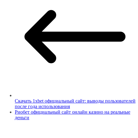
Скачать 1xbet официальный сайт: выводы пользователей
после года использования
Риобет официальный сайт онлайн казино на реальные
деньги