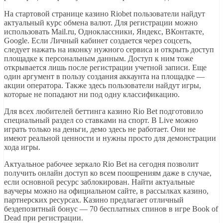
На стартовой странице казино Riobet пользователи найдут
актуальный курс обмена валют. Для регистрации можно
использовать Mail.ru, Одноклассники, Яндекс, ВКонтакте,
Google. Если Личный кабинет создается через соцсеть,
следует нажать на иконку нужного сервиса и открыть доступ
площадке к персональным данным. Доступ к ним тоже
открывается лишь после регистрации учетной записи. Еще
один аргумент в пользу создания аккаунта на площадке —
акции оператора. Также здесь пользователи найдут игры,
которые не попадают ни под одну классификацию.
Для всех любителей беттинга казино Rio Bet подготовило
специальный раздел со ставками на спорт. В Live можно
играть только на деньги, демо здесь не работает. Они не
имеют реальной ценности и нужны просто для демонстрации
хода игры.
Актуальное рабочее зеркало Rio Bet на сегодня позволит
получить онлайн доступ ко всем поощрениям даже в случае,
если основной ресурс заблокирован. Найти актуальные
ваучеры можно на официальном сайте, в рассылках казино,
партнерских ресурсах. Казино предлагает отличный
бездепозитный бонус — 70 бесплатных спинов в игре Book of
Dead при регистрации.