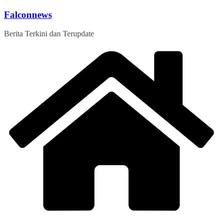
Skip
Falconnews
to
content
Berita Terkini dan Terupdate