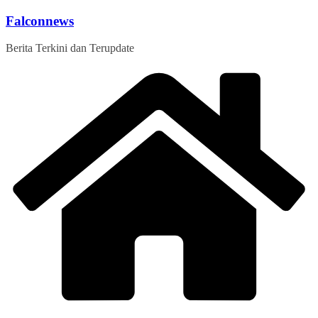
Skip
Falconnews
to
content
Berita Terkini dan Terupdate