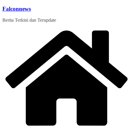
Skip
Falconnews
to
content
Berita Terkini dan Terupdate