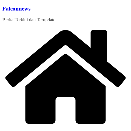
Skip
Falconnews
to
content
Berita Terkini dan Terupdate