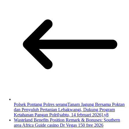
Polsek Pontang Polres serangTanam Jagung Bersama Poktan
dan Penyuluh Pertanian Lebakwangi, Dukung Program
Ketahanan Pangan Polri[sabtu, 14 februari 2026].y8
Wasteland Benefits Position Remark & Bonuses: Southern
area Africa Guide casino Dr Vegas 150 free 2026