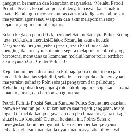
gangguan keamanan dan ketertiban masyarakat. “Melalui Patroli
Perintis Presisi, kehadiran polisi di tengah masyarakat semakin
nyata. Kami ingin memberikan rasa aman sekaligus menghimbau
masyarakat agar selalu waspada dan aktif melaporkan setiap
kejadian yang menonjol,” ujarnya.
Selain kegiatan patroli fisik, personel Satuan Samapta Polres Serang
juga melakukan interaksi/Dialog Secara langsung kepada
Masyarakat, menyampaikan pesan-pesan kamtibmas, dan
mengingatkan masyarakat untuk segera melaporkan hal-hal yang
berpotensi mengganggu keamanan melalui kantor polisi terdekat
atau layanan Call Center Polri 110.
Kegiatan ini menjadi sarana efektif bagi polisi untuk mencegah
tindak kriminalitas sejak dini, sekaligus memperkuat kepercayaan
masyarakat terhadap Polri sebagai pengayom dan pelindung.
Kehadiran polisi di sepanjang rute patroli juga menciptakan suasana
aman, nyaman, dan harmonis bagi warga.
Patroli Perintis Presisi Satuan Samapta Polres Serang menegaskan
bahwa kehadiran polisi bukan hanya saat terjadi gangguan, tetapi
juga aktif melakukan pengawasan dan pembinaan masyarakat agar
situasi tetap kondusif. Dengan kegiatan ini, Polres Serang
menegaskan komitmennya untuk terus memberikan pelayanan
terbaik bagi keamanan dan kenyamanan masyarakat di wilayah