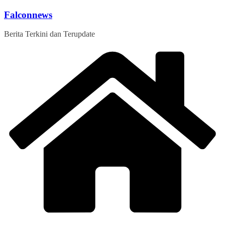
Skip
Falconnews
to
content
Berita Terkini dan Terupdate