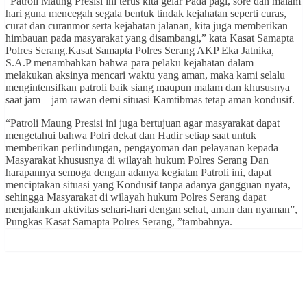
“Patroli Maung Presisi ini terus kita gelar Pada pagi, sore dan malam
hari guna mencegah segala bentuk tindak kejahatan seperti curas,
curat dan curanmor serta kejahatan jalanan, kita juga memberikan
himbauan pada masyarakat yang disambangi,” kata Kasat Samapta
Polres Serang.Kasat Samapta Polres Serang AKP Eka Jatnika,
S.A.P menambahkan bahwa para pelaku kejahatan dalam
melakukan aksinya mencari waktu yang aman, maka kami selalu
mengintensifkan patroli baik siang maupun malam dan khususnya
saat jam – jam rawan demi situasi Kamtibmas tetap aman kondusif.
“Patroli Maung Presisi ini juga bertujuan agar masyarakat dapat
mengetahui bahwa Polri dekat dan Hadir setiap saat untuk
memberikan perlindungan, pengayoman dan pelayanan kepada
Masyarakat khususnya di wilayah hukum Polres Serang Dan
harapannya semoga dengan adanya kegiatan Patroli ini, dapat
menciptakan situasi yang Kondusif tanpa adanya gangguan nyata,
sehingga Masyarakat di wilayah hukum Polres Serang dapat
menjalankan aktivitas sehari-hari dengan sehat, aman dan nyaman”,
Pungkas Kasat Samapta Polres Serang, ”tambahnya.