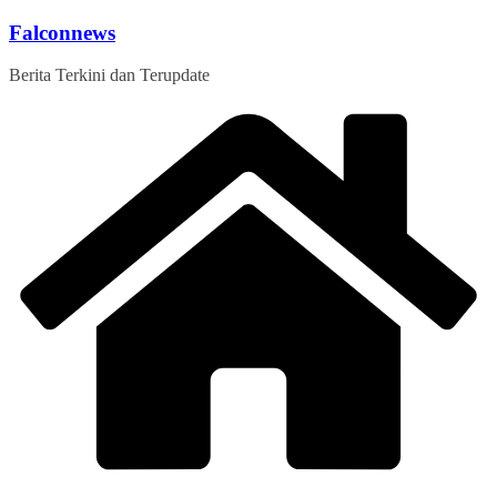
Skip
Falconnews
to
content
Berita Terkini dan Terupdate