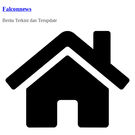
Skip
Falconnews
to
content
Berita Terkini dan Terupdate