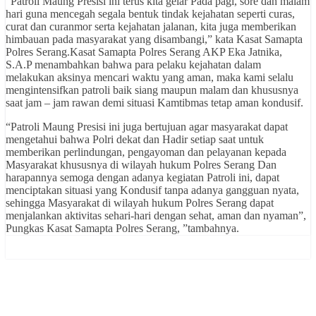
“Patroli Maung Presisi ini terus kita gelar Pada pagi, sore dan malam
hari guna mencegah segala bentuk tindak kejahatan seperti curas,
curat dan curanmor serta kejahatan jalanan, kita juga memberikan
himbauan pada masyarakat yang disambangi,” kata Kasat Samapta
Polres Serang.Kasat Samapta Polres Serang AKP Eka Jatnika,
S.A.P menambahkan bahwa para pelaku kejahatan dalam
melakukan aksinya mencari waktu yang aman, maka kami selalu
mengintensifkan patroli baik siang maupun malam dan khususnya
saat jam – jam rawan demi situasi Kamtibmas tetap aman kondusif.
“Patroli Maung Presisi ini juga bertujuan agar masyarakat dapat
mengetahui bahwa Polri dekat dan Hadir setiap saat untuk
memberikan perlindungan, pengayoman dan pelayanan kepada
Masyarakat khususnya di wilayah hukum Polres Serang Dan
harapannya semoga dengan adanya kegiatan Patroli ini, dapat
menciptakan situasi yang Kondusif tanpa adanya gangguan nyata,
sehingga Masyarakat di wilayah hukum Polres Serang dapat
menjalankan aktivitas sehari-hari dengan sehat, aman dan nyaman”,
Pungkas Kasat Samapta Polres Serang, ”tambahnya.