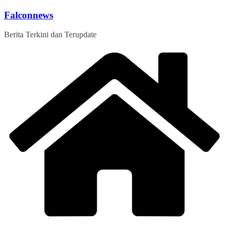
Skip
Falconnews
to
content
Berita Terkini dan Terupdate