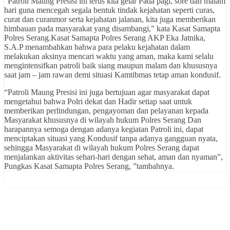
“Patroli Maung Presisi ini terus kita gelar Pada pagi, sore dan malam
hari guna mencegah segala bentuk tindak kejahatan seperti curas,
curat dan curanmor serta kejahatan jalanan, kita juga memberikan
himbauan pada masyarakat yang disambangi,” kata Kasat Samapta
Polres Serang.Kasat Samapta Polres Serang AKP Eka Jatnika,
S.A.P menambahkan bahwa para pelaku kejahatan dalam
melakukan aksinya mencari waktu yang aman, maka kami selalu
mengintensifkan patroli baik siang maupun malam dan khususnya
saat jam – jam rawan demi situasi Kamtibmas tetap aman kondusif.
“Patroli Maung Presisi ini juga bertujuan agar masyarakat dapat
mengetahui bahwa Polri dekat dan Hadir setiap saat untuk
memberikan perlindungan, pengayoman dan pelayanan kepada
Masyarakat khususnya di wilayah hukum Polres Serang Dan
harapannya semoga dengan adanya kegiatan Patroli ini, dapat
menciptakan situasi yang Kondusif tanpa adanya gangguan nyata,
sehingga Masyarakat di wilayah hukum Polres Serang dapat
menjalankan aktivitas sehari-hari dengan sehat, aman dan nyaman”,
Pungkas Kasat Samapta Polres Serang, ”tambahnya.