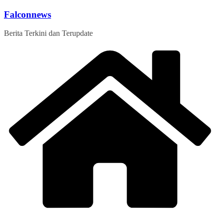
Skip
Falconnews
to
content
Berita Terkini dan Terupdate