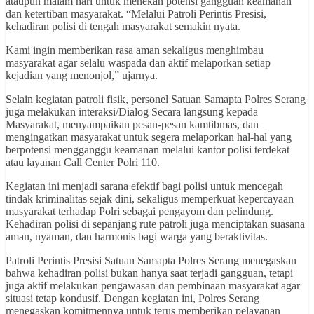
ataupun malam hari untuk menekan potensi gangguan keamanan
dan ketertiban masyarakat. “Melalui Patroli Perintis Presisi,
kehadiran polisi di tengah masyarakat semakin nyata.
Kami ingin memberikan rasa aman sekaligus menghimbau
masyarakat agar selalu waspada dan aktif melaporkan setiap
kejadian yang menonjol,” ujarnya.
Selain kegiatan patroli fisik, personel Satuan Samapta Polres Serang
juga melakukan interaksi/Dialog Secara langsung kepada
Masyarakat, menyampaikan pesan-pesan kamtibmas, dan
mengingatkan masyarakat untuk segera melaporkan hal-hal yang
berpotensi mengganggu keamanan melalui kantor polisi terdekat
atau layanan Call Center Polri 110.
Kegiatan ini menjadi sarana efektif bagi polisi untuk mencegah
tindak kriminalitas sejak dini, sekaligus memperkuat kepercayaan
masyarakat terhadap Polri sebagai pengayom dan pelindung.
Kehadiran polisi di sepanjang rute patroli juga menciptakan suasana
aman, nyaman, dan harmonis bagi warga yang beraktivitas.
Patroli Perintis Presisi Satuan Samapta Polres Serang menegaskan
bahwa kehadiran polisi bukan hanya saat terjadi gangguan, tetapi
juga aktif melakukan pengawasan dan pembinaan masyarakat agar
situasi tetap kondusif. Dengan kegiatan ini, Polres Serang
menegaskan komitmennya untuk terus memberikan pelayanan