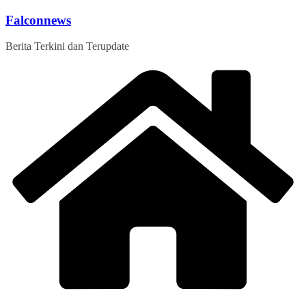
Skip
Falconnews
to
content
Berita Terkini dan Terupdate