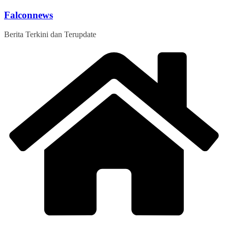
Skip
Falconnews
to
content
Berita Terkini dan Terupdate