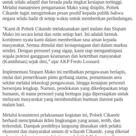
untuk selalu adaptif dan berada pada tingkat kesiapan tertinggi.
Melalui manajemen pengamanan Mako yang disiplin, Polsek
Cikande ingin mengirimkan pesan positif kepada publik bahwa
negara selalu hadir di setiap waktu untuk memberikan perlindungan.
​”Kami di Polsek Cikande melaksanakan apel malam dan Sispam
Mako ini secara ketat dan rutin setiap hari. Ini adalah bentuk
komitmen nyata kami dalam memberikan rasa aman kepada
masyarakat. Semua dimulai dari kesiapsiagaan dari dalam markas
sendiri. Dengan personel yang sigap, kami siap mengantisipasi
segala potensi gangguan keamanan dan ketertiban masyarakat
(Kamtibmas) sejak dini,” ujar AKP Fredo Leonard.
​Implementasi Sispam Mako ini melibatkan pengawasan berlapis,
mulai dari pemeriksaan pintu gerbang utama, pemantauan area
sekitar melalui teknologi pengawasan, hingga kesiapan personel
bersenjata lengkap. Namun, pendekatan yang dikedepankan tetap
humanis, di mana personel yang bertugas juga dipersiapkan untuk
melayani masyarakat yang membutuhkan bantuan darurat pada
malam hari.
​Melalui konsistensi pelaksanaan kegiatan ini, Polsek Cikande
berhasil menciptakan iklim lingkungan yang aman, tertib, dan
terkendali. Dampak positifnya langsung dirasakan oleh pelaku
ekonomi dan masyarakat umum di wilayah Cikande, yang dikenal