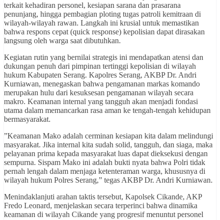
terkait kehadiran personel, kesiapan sarana dan prasarana
penunjang, hingga pembagian ploting tugas patroli kemitraan di
wilayah-wilayah rawan. Langkah ini krusial untuk memastikan
bahwa respons cepat (quick response) kepolisian dapat dirasakan
langsung oleh warga saat dibutuhkan.
​Kegiatan rutin yang bernilai strategis ini mendapatkan atensi dan
dukungan penuh dari pimpinan tertinggi kepolisian di wilayah
hukum Kabupaten Serang. Kapolres Serang, AKBP Dr. Andri
Kurniawan, menegaskan bahwa pengamanan markas komando
merupakan hulu dari kesuksesan pengamanan wilayah secara
makro. Keamanan internal yang tangguh akan menjadi fondasi
utama dalam memancarkan rasa aman ke tengah-tengah kehidupan
bermasyarakat.
​”Keamanan Mako adalah cerminan kesiapan kita dalam melindungi
masyarakat. Jika internal kita sudah solid, tangguh, dan siaga, maka
pelayanan prima kepada masyarakat luas dapat dieksekusi dengan
sempurna. Sispam Mako ini adalah bukti nyata bahwa Polri tidak
pernah lengah dalam menjaga ketenteraman warga, khususnya di
wilayah hukum Polres Serang,” tegas AKBP Dr. Andri Kurniawan.
​Menindaklanjuti arahan taktis tersebut, Kapolsek Cikande, AKP
Fredo Leonard, menjelaskan secara terperinci bahwa dinamika
keamanan di wilayah Cikande yang progresif menuntut personel