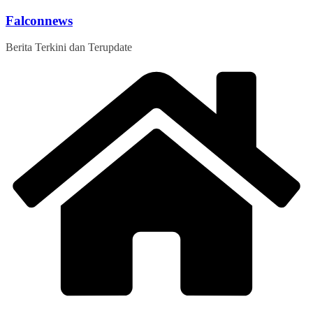
Skip
Falconnews
to
content
Berita Terkini dan Terupdate