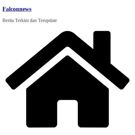
Skip
Falconnews
to
content
Berita Terkini dan Terupdate