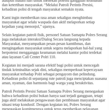
ataupun malam hari untuk menekan potensi gangguan keamanan
dan ketertiban masyarakat. “Melalui Patroli Perintis Presisi,
kehadiran polisi di tengah masyarakat semakin nyata.
Kami ingin memberikan rasa aman sekaligus menghimbau
masyarakat agar selalu waspada dan aktif melaporkan setiap
kejadian yang menonjol,” ujarnya.
Selain kegiatan patroli fisik, personel Satuan Samapta Polres Serang
juga melakukan interaksi/Dialog Secara langsung kepada
Masyarakat, menyampaikan pesan-pesan kamtibmas, dan
mengingatkan masyarakat untuk segera melaporkan hal-hal yang
berpotensi mengganggu keamanan melalui kantor polisi terdekat
atau layanan Call Center Polri 110.
Kegiatan ini menjadi sarana efektif bagi polisi untuk mencegah
tindak kriminalitas sejak dini, sekaligus memperkuat kepercayaan
masyarakat terhadap Polri sebagai pengayom dan pelindung.
Kehadiran polisi di sepanjang rute patroli juga menciptakan suasana
aman, nyaman, dan harmonis bagi warga yang beraktivitas.
Patroli Perintis Presisi Satuan Samapta Polres Serang menegaskan
bahwa kehadiran polisi bukan hanya saat terjadi gangguan, tetapi
juga aktif melakukan pengawasan dan pembinaan masyarakat agar
situasi tetap kondusif. Dengan kegiatan ini, Polres Serang
menegaskan komitmennya untuk terus memberikan pelayanan