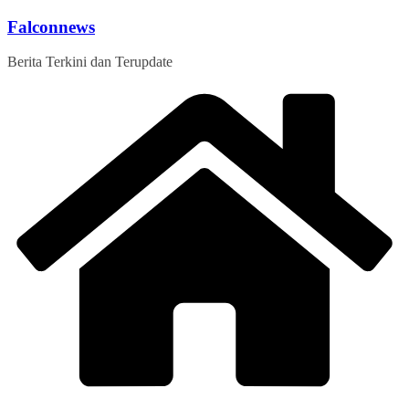
Skip
Falconnews
to
content
Berita Terkini dan Terupdate