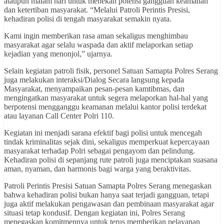
ataupun malam hari untuk menekan potensi gangguan keamanan
dan ketertiban masyarakat. “Melalui Patroli Perintis Presisi,
kehadiran polisi di tengah masyarakat semakin nyata.
Kami ingin memberikan rasa aman sekaligus menghimbau
masyarakat agar selalu waspada dan aktif melaporkan setiap
kejadian yang menonjol,” ujarnya.
Selain kegiatan patroli fisik, personel Satuan Samapta Polres Serang
juga melakukan interaksi/Dialog Secara langsung kepada
Masyarakat, menyampaikan pesan-pesan kamtibmas, dan
mengingatkan masyarakat untuk segera melaporkan hal-hal yang
berpotensi mengganggu keamanan melalui kantor polisi terdekat
atau layanan Call Center Polri 110.
Kegiatan ini menjadi sarana efektif bagi polisi untuk mencegah
tindak kriminalitas sejak dini, sekaligus memperkuat kepercayaan
masyarakat terhadap Polri sebagai pengayom dan pelindung.
Kehadiran polisi di sepanjang rute patroli juga menciptakan suasana
aman, nyaman, dan harmonis bagi warga yang beraktivitas.
Patroli Perintis Presisi Satuan Samapta Polres Serang menegaskan
bahwa kehadiran polisi bukan hanya saat terjadi gangguan, tetapi
juga aktif melakukan pengawasan dan pembinaan masyarakat agar
situasi tetap kondusif. Dengan kegiatan ini, Polres Serang
menegaskan komitmennya untuk terus memberikan pelayanan