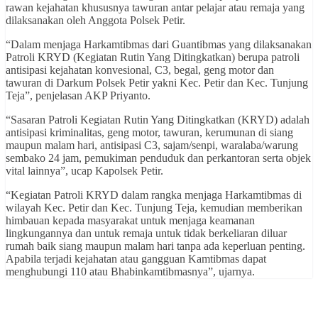
rawan kejahatan khususnya tawuran antar pelajar atau remaja yang
dilaksanakan oleh Anggota Polsek Petir.
“Dalam menjaga Harkamtibmas dari Guantibmas yang dilaksanakan
Patroli KRYD (Kegiatan Rutin Yang Ditingkatkan) berupa patroli
antisipasi kejahatan konvesional, C3, begal, geng motor dan
tawuran di Darkum Polsek Petir yakni Kec. Petir dan Kec. Tunjung
Teja”, penjelasan AKP Priyanto.
“Sasaran Patroli Kegiatan Rutin Yang Ditingkatkan (KRYD) adalah
antisipasi kriminalitas, geng motor, tawuran, kerumunan di siang
maupun malam hari, antisipasi C3, sajam/senpi, waralaba/warung
sembako 24 jam, pemukiman penduduk dan perkantoran serta objek
vital lainnya”, ucap Kapolsek Petir.
“Kegiatan Patroli KRYD dalam rangka menjaga Harkamtibmas di
wilayah Kec. Petir dan Kec. Tunjung Teja, kemudian memberikan
himbauan kepada masyarakat untuk menjaga keamanan
lingkungannya dan untuk remaja untuk tidak berkeliaran diluar
rumah baik siang maupun malam hari tanpa ada keperluan penting.
Apabila terjadi kejahatan atau gangguan Kamtibmas dapat
menghubungi 110 atau Bhabinkamtibmasnya”, ujarnya.