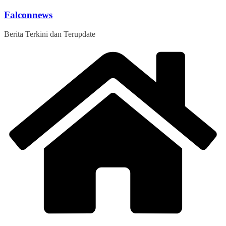
Skip
Falconnews
to
content
Berita Terkini dan Terupdate