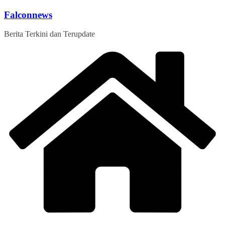
Skip
Falconnews
to
content
Berita Terkini dan Terupdate