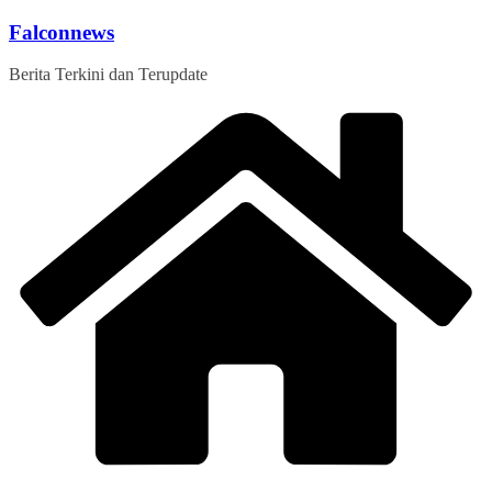
Skip
Falconnews
to
content
Berita Terkini dan Terupdate