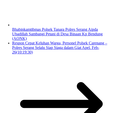
Bhabinkamtibmas Polsek Tanara Polres Serang Aipda
Ubadillah Sambangi Petani di Desa Binaan Kp Bendung
(AONK)
Respon Cepat Keluhan Warga, Personel Polsek Carenang –
Polres Serang Selalu Siap Siaga dalam Giat Apel. Feb-
26(10:19:30)