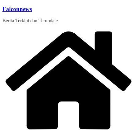
Skip
Falconnews
to
content
Berita Terkini dan Terupdate