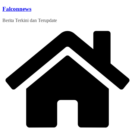
Skip
Falconnews
to
content
Berita Terkini dan Terupdate